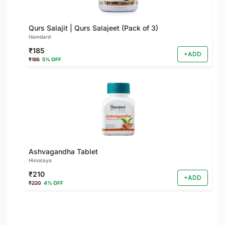
Qurs Salajit | Qurs Salajeet (Pack of 3)
Hamdard
₹185
+ADD
₹195
5% OFF
Ashvagandha Tablet
Himalaya
₹210
+ADD
₹220
4% OFF