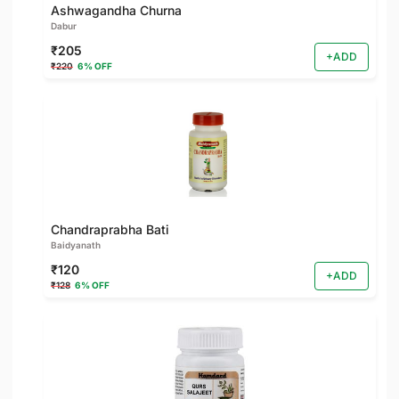
Ashwagandha Churna
Dabur
₹205
+ADD
₹220
6% OFF
Chandraprabha Bati
Baidyanath
₹120
+ADD
₹128
6% OFF