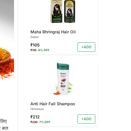
Maha Bhringraj Hair Oil
Dabur
₹105
+ADD
₹110
4% OFF
Anti Hair Fall Shampoo
Himalaya
₹212
+ADD
 लिए
₹230
7% OFF
ी बात