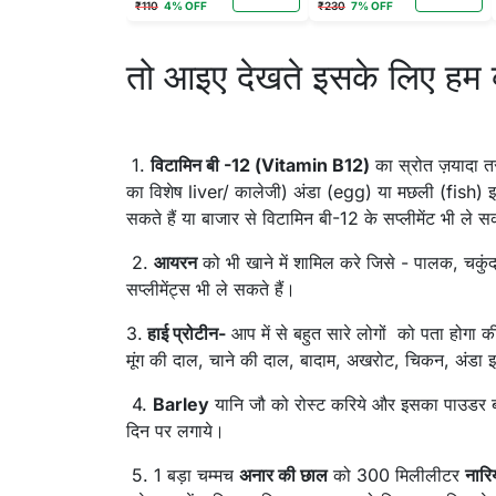
₹110
4% OFF
₹230
7% OFF
तो आइए देखते इसके लिए हम क
1.
विटामिन बी -12 (Vitamin B12)
का स्रोत ज़यादा 
का विशेष liver/ कालेजी) अंडा (egg) या मछली (fish) इस
सकते हैं या बाजार से विटामिन बी-12 के सप्लीमेंट भी ले सक
2.
आयरन
को भी खाने में शामिल करे जिसे - पालक, चकु
सप्लीमेंट्स भी ले सकते हैं।
3.
हाई प्रोटीन-
आप में से बहुत सारे लोगों को पता होगा की
मूंग की दाल, चाने की दाल, बादाम, अखरोट, चिकन, अंडा इ
4.
Barley
यानि जौ को रोस्ट करिये और इसका पाउडर बना 
दिन पर लगाये।
5. 1 बड़ा चम्मच
अनार की छाल
को 300 मिलीलीटर
नारि