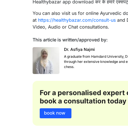
Healthybazar app download कर के हमारे एक्सपर्ट्स 
You can also visit us for online Ayurvedic d
at
https://healthybazar.com/consult-us
and D
Video, Audio or Chat consultations.
This article is written/approved by:
Dr. Asfiya Najmi
A graduate from Hamdard University, Dr 
through her extensive knowledge and exp
chess.