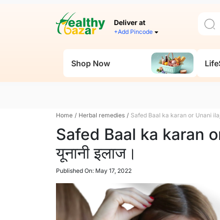
Deliver at
+Add Pincode
Shop Now
Life
Home
/
Herbal remedies
/
Safed Baal ka karan or Unani ilaj:
Safed Baal ka karan or 
यूनानी इलाज।
Published On: May 17, 2022