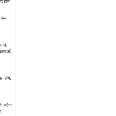
द होने
। फिर
tes),
ranate)
 होंगे,
 के सफ़ेद
ा