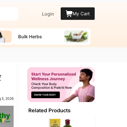
My Cart
Login
Bulk Herbs
र
g 5, 2026
Related Products