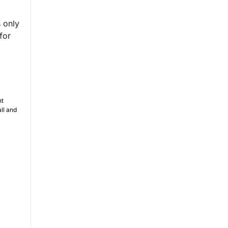
s only
for
nt
ll and