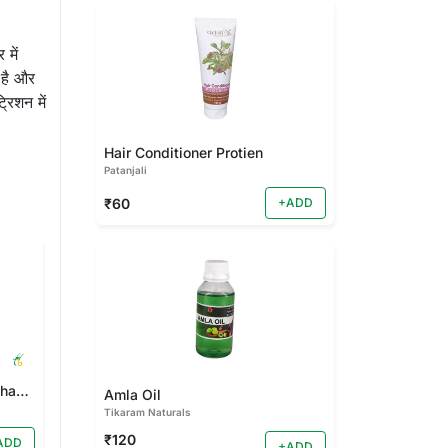
में
 है और
रिशन में
Hair Conditioner Protien
Patanjali
₹60
+ADD
Maha Bhringraj Shampoo
Amla Oil
Tikaram Naturals
₹120
ADD
+ADD